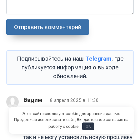
Подписывайтесь на наш
Telegram
, где
публикуется информация о выходе
обновлений.
Вадим
8 апреля 2025 в 11:30
Кто знает почему может не ставиться
Этот сайт использует cookie для хранения данных.
новая прошивка на сяо 13 лайт? Стоит
Продолжая использовать сайт, Вы даете свое согласие на
работу с cookie.
OK
хайпер 1 европа, уже прошел месяц, а я
так и не могу установить новую прошивку