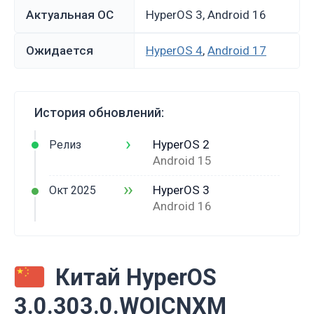
Актуальная ОС
HyperOS 3, Android 16
Ожидается
HyperOS 4
,
Android 17
История обновлений:
›
HyperOS 2
Релиз
Android 15
››
HyperOS 3
Окт 2025
Android 16
Китай HyperOS
3.0.303.0.WOICNXM