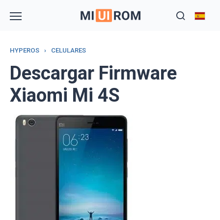
Skip
to
content
HYPEROS
›
CELULARES
Descargar Firmware
Xiaomi Mi 4S