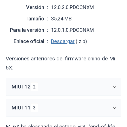
Versión
12.0.2.0.PDCCNXM
Tamaño
35,24 MB
Para la versión
12.0.1.0.PDCCNXM
Enlace oficial
Descargar
(.zip)
Versiones anteriores del firmware chino de Mi
6X:
MIUI 12
2
MIUI 11
3
Mi 6X ha alcanzado el estado EOL (end-of-life,