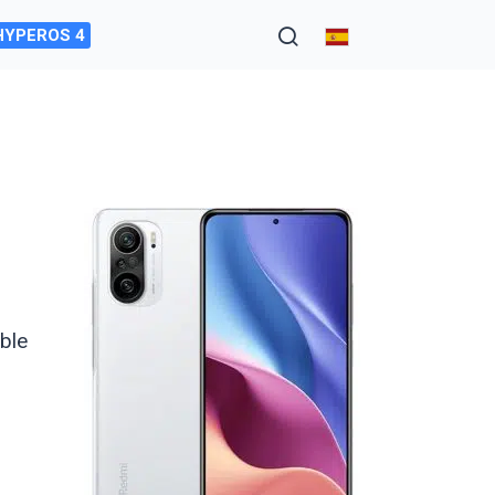
HYPEROS 4
able