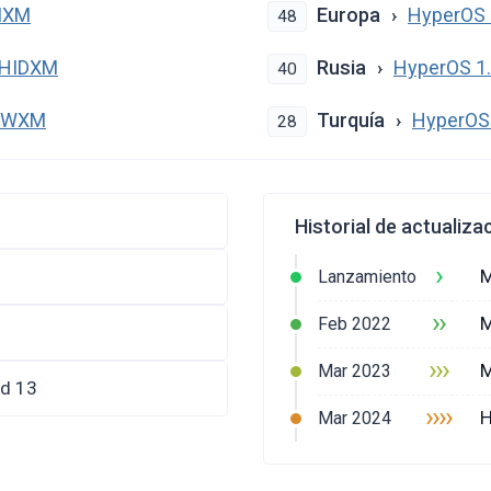
MIXM
Europa
HyperOS 
48
KHIDXM
Rusia
HyperOS 1
40
HTWXM
Turquía
HyperOS
28
Historial de actualiza
›
M
Lanzamiento
››
M
Feb 2022
›››
M
Mar 2023
id 13
››››
H
Mar 2024