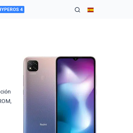
HYPEROS 4
ación
 ROM,