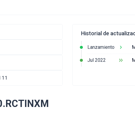
Historial de actualiza
›
M
Lanzamiento
››
M
Jul 2022
d 11
6.0.RCTINXM