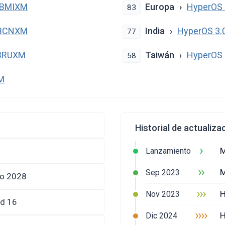
MBMIXM
Europa
HyperOS
83
MBCNXM
India
HyperOS 3.
77
MBRUXM
Taiwán
HyperOS
58
M
Historial de actualiza
›
M
Lanzamiento
››
M
Sep 2023
zo 2028
›››
H
Nov 2023
id 16
››››
H
Dic 2024