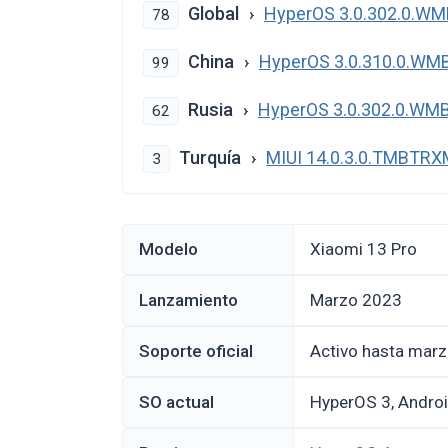
Global
HyperOS 3.0.302.0.W
78
China
HyperOS 3.0.310.0.W
99
Rusia
HyperOS 3.0.302.0.W
62
Turquía
MIUI 14.0.3.0.TMBTRX
3
Modelo
Xiaomi 13 Pro
Lanzamiento
marzo 2023
Soporte oficial
Activo hasta mar
SO actual
HyperOS 3, Andro