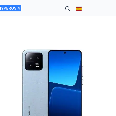
HYPEROS 4
n