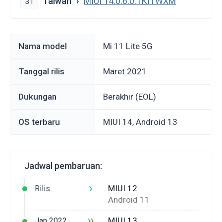
Taiwan
MIUI 14.0.6.0.TKITWXM
31
Nama model
Mi 11 Lite 5G
Tanggal rilis
Maret 2021
Dukungan
Berakhir (EOL)
OS terbaru
MIUI 14, Android 13
Jadwal pembaruan:
›
MIUI 12
Rilis
Android 11
››
MIUI 13
Jan 2022