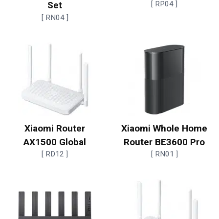
Set
[ RP04 ]
[ RN04 ]
Xiaomi Router
Xiaomi Whole Home
AX1500 Global
Router BE3600 Pro
[ RD12 ]
[ RN01 ]