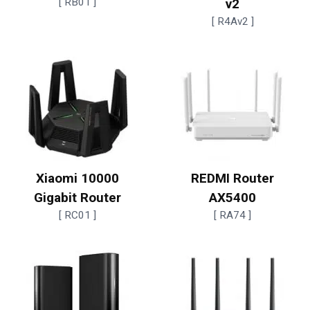
[ RB01 ]
v2
[ R4Av2 ]
Xiaomi 10000
REDMI Router
Gigabit Router
AX5400
[ RC01 ]
[ RA74 ]