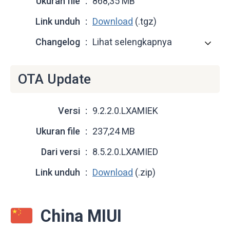
Ukuran file
868,35 MB
Link unduh
Download
(.tgz)
Changelog
Lihat selengkapnya
OTA Update
Versi
9.2.2.0.LXAMIEK
Ukuran file
237,24 MB
Dari versi
8.5.2.0.LXAMIED
Link unduh
Download
(.zip)
China MIUI