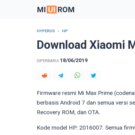
Skip
to
content
HYPEROS
›
HP
Download Xiaomi M
18/06/2019
DIPERBARUI
Firmware resmi Mi Max Prime (code
berbasis Android 7 dan semua versi s
Recovery ROM, dan OTA.
Kode model HP: 2016007. Semua firmwa