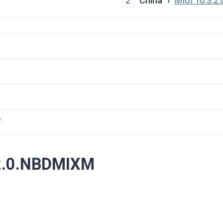
China
MIUI 10.3.
2
7
.2.0.NBDMIXM