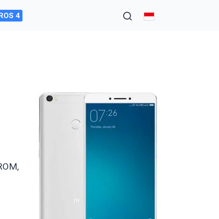
ROS 4
 ROM,
i