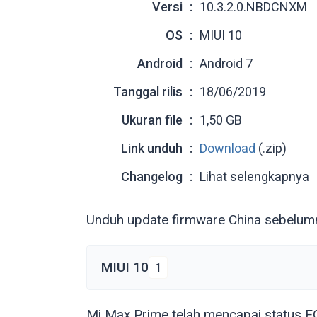
Versi
10.3.2.0.NBDCNXM
OS
MIUI 10
Android
Android 7
Tanggal rilis
18/06/2019
Ukuran file
1,50 GB
Link unduh
Download
(.zip)
Changelog
Lihat selengkapnya
Unduh update firmware China sebelum
MIUI 10
1
Mi Max Prime telah mencapai status EOL