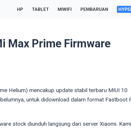
HP
TABLET
MIWIFI
PEMBARUAN
HYPE
i Max Prime Firmware
name
Helium
) mencakup update stabil terbaru MIUI 10
ebelumnya, untuk didownload dalam format Fastboot
re stock diunduh langsung dari server Xiaomi. Kam