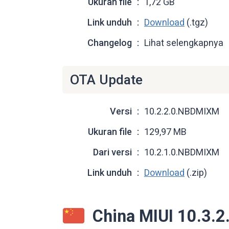
Ukuran file
1,72 GB
Link unduh
Download
(.tgz)
Changelog
Lihat selengkapnya
OTA Update
Versi
10.2.2.0.NBDMIXM
Ukuran file
129,97 MB
Dari versi
10.2.1.0.NBDMIXM
Link unduh
Download
(.zip)
China MIUI 10.3