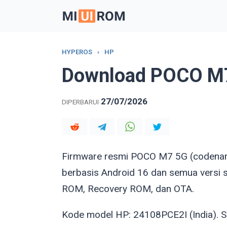
Skip
to
content
HYPEROS
›
HP
Download POCO M7
27/07/2026
DIPERBARUI
Firmware resmi POCO M7 5G (coden
berbasis Android 16 dan semua versi 
ROM, Recovery ROM, dan OTA.
Kode model HP: 24108PCE2I (India). S