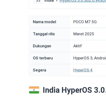
India
HyperOS 3.0.302.0.WG
33
Nama model
POCO M7 5G
Tanggal rilis
Maret 2025
Dukungan
Aktif
OS terbaru
HyperOS 3, Andro
Segera
HyperOS 4
India HyperOS 3