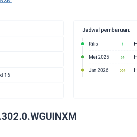
UINXM
Jadwal pembaruan:
›
H
Rilis
››
H
Mei 2025
›››
H
Jan 2026
id 16
.0.302.0.WGUINXM