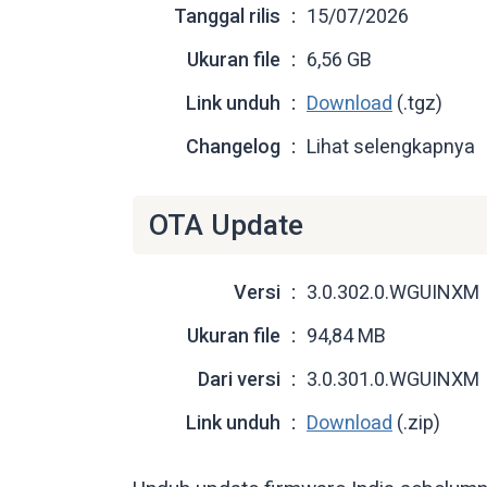
Tanggal rilis
15/07/2026
Ukuran file
6,56 GB
Link unduh
Download
(.tgz)
Changelog
Lihat selengkapnya
OTA Update
Versi
3.0.302.0.WGUINXM
Ukuran file
94,84 MB
Dari versi
3.0.301.0.WGUINXM
Link unduh
Download
(.zip)