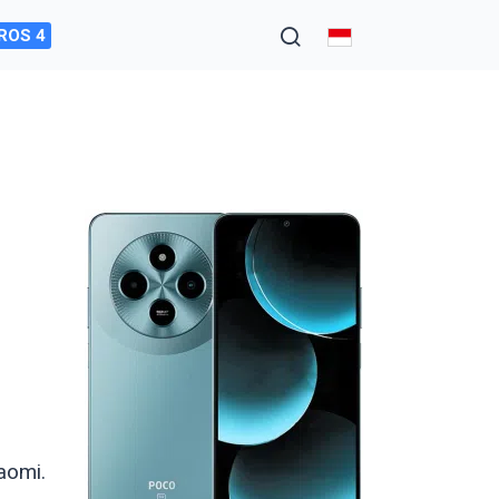
ROS 4
3
aomi.