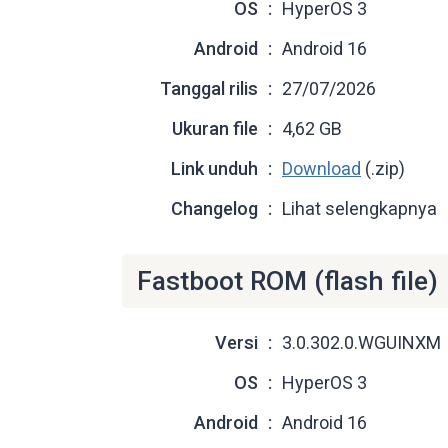
OS
HyperOS 3
Android
Android 16
Tanggal rilis
27/07/2026
Ukuran file
4,62 GB
Link unduh
Download
(.zip)
Changelog
Lihat selengkapnya
Fastboot ROM (flash file)
Versi
3.0.302.0.WGUINXM
OS
HyperOS 3
Android
Android 16