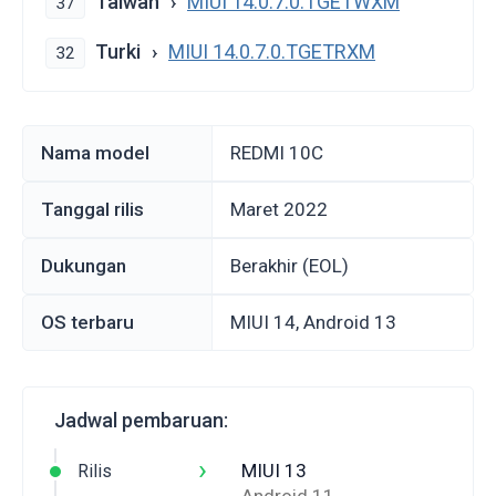
Taiwan
MIUI 14.0.7.0.TGETWXM
37
Turki
MIUI 14.0.7.0.TGETRXM
32
Nama model
REDMI 10C
Tanggal rilis
Maret 2022
Dukungan
Berakhir (EOL)
OS terbaru
MIUI 14, Android 13
Jadwal pembaruan:
›
MIUI 13
Rilis
Android 11