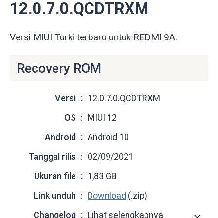
12.0.7.0.QCDTRXM
Versi MIUI Turki terbaru untuk REDMI 9A:
Recovery ROM
Versi
12.0.7.0.QCDTRXM
OS
MIUI 12
Android
Android 10
Tanggal rilis
02/09/2021
Ukuran file
1,83 GB
Link unduh
Download
(.zip)
Changelog
Lihat selengkapnya