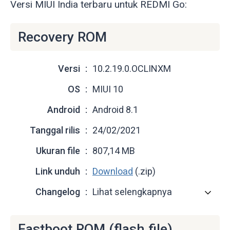
Versi MIUI India terbaru untuk REDMI Go:
Recovery ROM
Versi
10.2.19.0.OCLINXM
OS
MIUI 10
Android
Android 8.1
Tanggal rilis
24/02/2021
Ukuran file
807,14 MB
Link unduh
Download
(.zip)
Changelog
Lihat selengkapnya
Fastboot ROM (flash file)