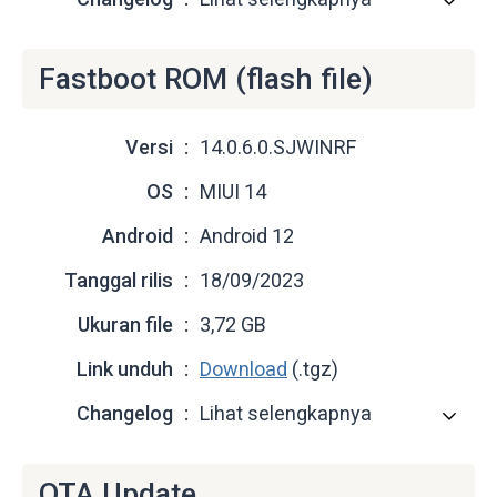
Fastboot ROM (flash file)
Versi
14.0.6.0.SJWINRF
OS
MIUI 14
Android
Android 12
Tanggal rilis
18/09/2023
Ukuran file
3,72 GB
Link unduh
Download
(.tgz)
Changelog
Lihat selengkapnya
OTA Update