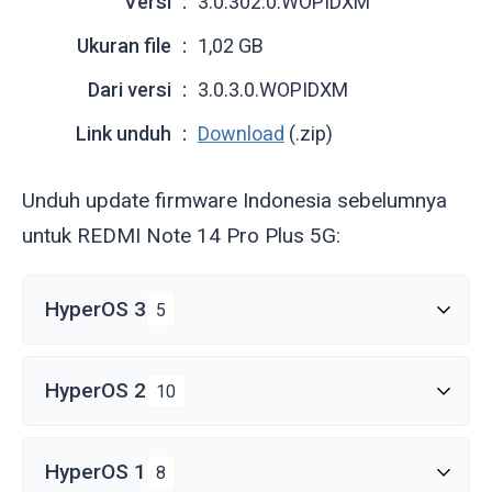
Versi
3.0.302.0.WOPIDXM
Ukuran file
1,02 GB
Dari versi
3.0.3.0.WOPIDXM
Link unduh
Download
(.zip)
Unduh update firmware Indonesia sebelumnya
untuk REDMI Note 14 Pro Plus 5G:
HyperOS 3
5
HyperOS 2
10
HyperOS 1
8