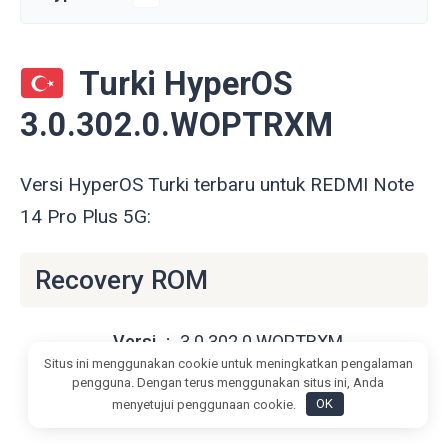
Turki HyperOS
3.0.302.0.WOPTRXM
Versi HyperOS Turki terbaru untuk REDMI Note
14 Pro Plus 5G:
Recovery ROM
Versi
3.0.302.0.WOPTRXM
Situs ini menggunakan cookie untuk meningkatkan pengalaman
OS
HyperOS 3
pengguna. Dengan terus menggunakan situs ini, Anda
menyetujui penggunaan cookie.
OK
Android
Android 16