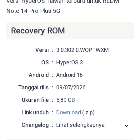
Versi HyperOS Taiwan terbaru untuk REDMI
Note 14 Pro Plus 5G:
Recovery ROM
Versi
3.0.302.0.WOPTWXM
OS
HyperOS 3
Android
Android 16
Tanggal rilis
09/07/2026
Ukuran file
5,89 GB
Link unduh
Download
(.zip)
Changelog
Lihat selengkapnya