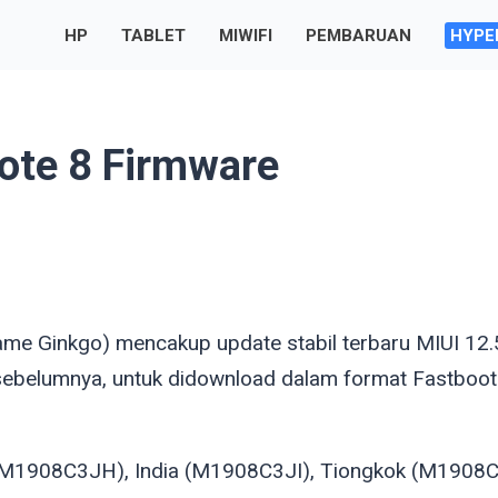
HP
TABLET
MIWIFI
PEMBARUAN
HYPE
ote 8 Firmware
name
Ginkgo
) mencakup update stabil terbaru MIUI 12.
sebelumnya, untuk didownload dalam format Fastboot
M1908C3JH), India (M1908C3JI), Tiongkok (M1908C