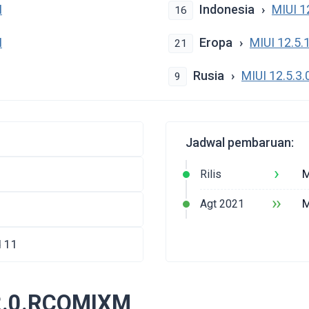
M
Indonesia
MIUI 1
16
M
Eropa
MIUI 12.5
21
Rusia
MIUI 12.5.
9
Jadwal pembaruan:
›
M
Rilis
››
M
Agt 2021
d 11
.2.0.RCOMIXM