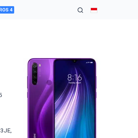
ROS 4
5
3JE,