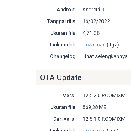
Android
Android 11
Tanggal rilis
16/02/2022
Ukuran file
4,71 GB
Link unduh
Download
(.tgz)
Changelog
Lihat selengkapnya
OTA Update
Versi
12.5.2.0.RCOMIXM
Ukuran file
869,38 MB
Dari versi
12.5.1.0.RCOMIXM
Link unduh
Download
(.zip)