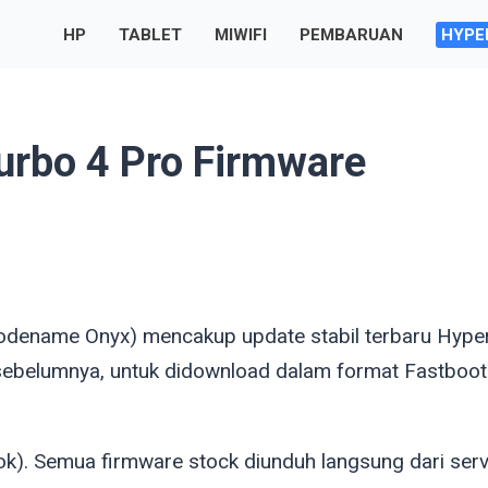
HP
TABLET
MIWIFI
PEMBARUAN
HYPE
rbo 4 Pro Firmware
(codename
Onyx
) mencakup update stabil terbaru Hype
sebelumnya, untuk didownload dalam format Fastboot
). Semua firmware stock diunduh langsung dari serv