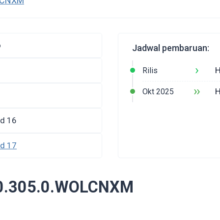
OLCNXM
o
Jadwal pembaruan:
›
H
Rilis
››
H
Okt 2025
id 16
id 17
.0.305.0.WOLCNXM