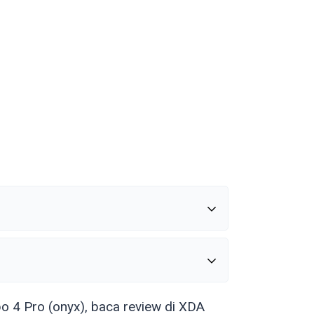
o 4 Pro (
onyx
), baca review di XDA