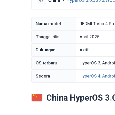
China
HyperOS 3.0.305.0.W
47
Nama model
REDMI Turbo 4 Pr
Tanggal rilis
April 2025
Dukungan
Aktif
OS terbaru
HyperOS 3, Andro
Segera
HyperOS 4
,
Andro
China HyperOS 3