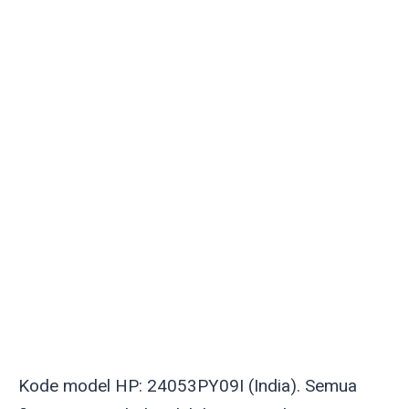
Kode model HP: 24053PY09I (India). Semua