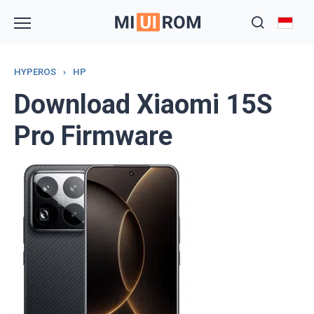
Skip
to
content
HYPEROS
›
HP
Download Xiaomi 15S
Pro Firmware