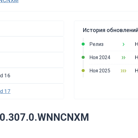
WNNCNXM
История обновлений
›
H
Релиз
››
H
Ноя 2024
›››
H
Ноя 2025
id 16
id 17
3.0.307.0.WNNCNXM