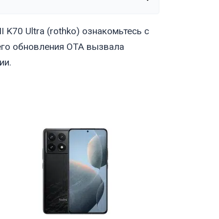
K70 Ultra (
rothko
) ознакомьтесь с
его обновления OTA вызвала
ии.