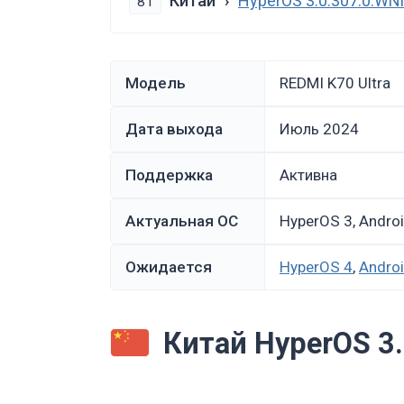
Китай
HyperOS 3.0.307.0.
81
Модель
REDMI K70 Ultra
Дата выхода
июль 2024
Поддержка
Активна
Актуальная ОС
HyperOS 3, Andro
Ожидается
HyperOS 4
,
Andro
Китай HyperOS 