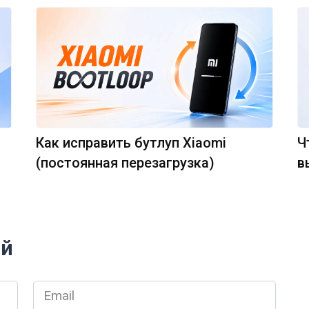
Как исправить бутлуп Xiaomi
Ч
(постоянная перезагрузка)
в
ий
Email
*