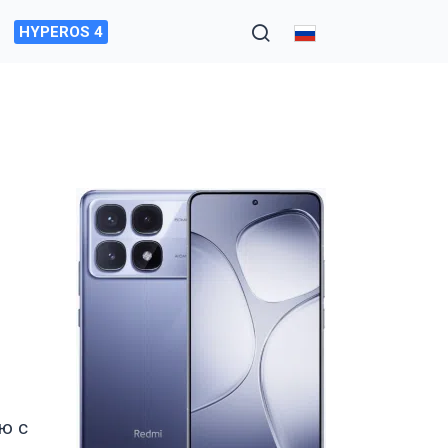
HYPEROS 4
ю с