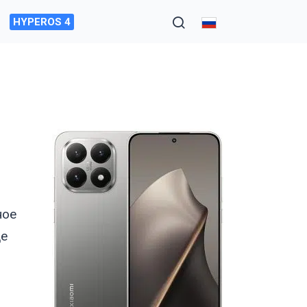
HYPEROS 4
ное
де