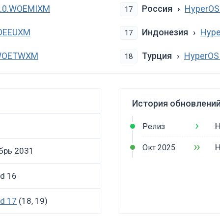
1.0.WOEMIXM
Россия
HyperOS
17
WOEEUXM
Индонезия
Hype
17
0.WOETWXM
Турция
HyperOS
18
История обновлений
›
H
Релиз
››
H
Окт 2025
брь 2031
id 16
id 17
(18, 19)