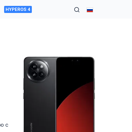
HYPEROS 4
ю с