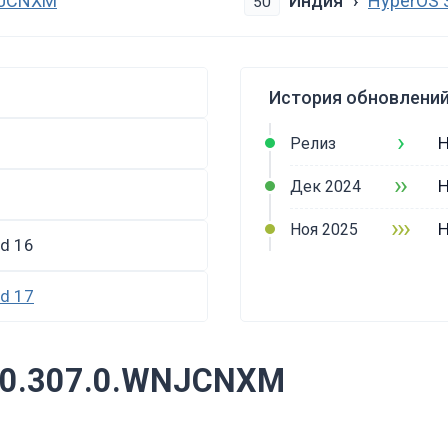
NJCNXM
Индия
HyperOS 
50
История обновлений
›
H
Релиз
››
H
Дек 2024
›››
H
Ноя 2025
id 16
id 17
3.0.307.0.WNJCNXM