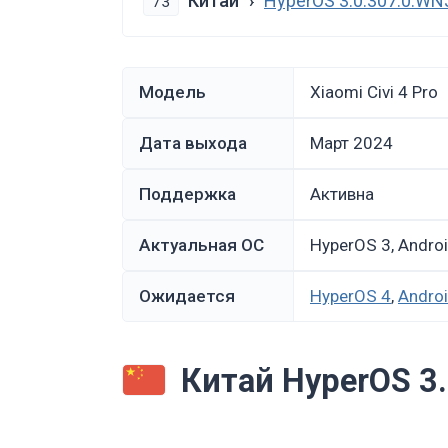
Китай
HyperOS 3.0.307.0.W
73
Модель
Xiaomi Civi 4 Pro
Дата выхода
март 2024
Поддержка
Активна
Актуальная ОС
HyperOS 3, Andro
Ожидается
HyperOS 4
,
Andro
Китай HyperOS 