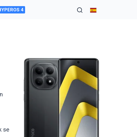
HYPEROS 4
ón
k se