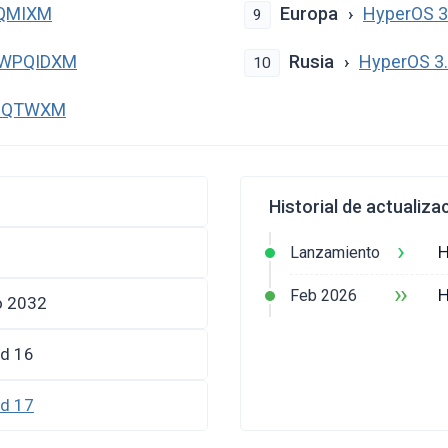
PQMIXM
Europa
HyperOS 
9
0.WPQIDXM
Rusia
HyperOS 3
10
WPQTWXM
Historial de actualiza
›
H
Lanzamiento
››
H
Feb 2026
o 2032
id 16
id 17