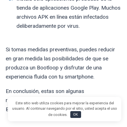
tienda de aplicaciones Google Play. Muchos
archivos APK en línea están infectados
deliberadamente por virus.
Si tomas medidas preventivas, puedes reducir
en gran medida las posibilidades de que se
produzca un Bootloop y disfrutar de una
experiencia fluida con tu smartphone.
En conclusión, estas son algunas
recomendaciones generales para arreglar el
Este sitio web utiliza cookies para mejorar la experiencia del
Bootloop en los dispositivos Xiaomi:
usuario. Al continuar navegando por el sitio, usted acepta el uso
de cookies.
OK