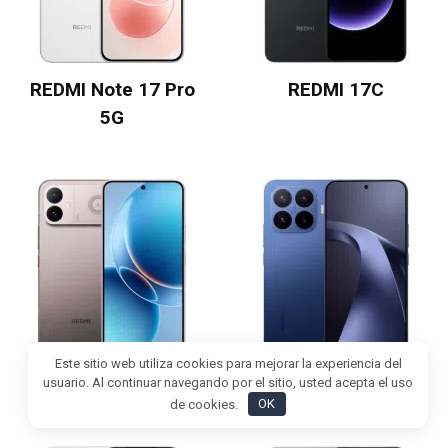
REDMI Note 17 Pro
REDMI 17C
5G
Este sitio web utiliza cookies para mejorar la experiencia del
Redmi K90 Ultra
Xiaomi 17T Pro
usuario. Al continuar navegando por el sitio, usted acepta el uso
de cookies.
OK