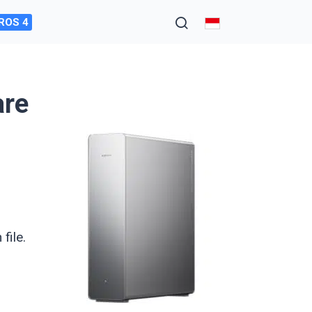
ROS 4
are
file.