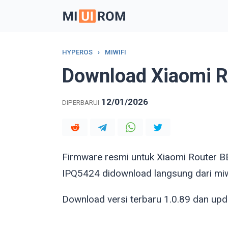
Skip
to
content
HYPEROS
›
MIWIFI
Download Xiaomi R
12/01/2026
DIPERBARUI
Firmware resmi untuk Xiaomi Router
IPQ5424 didownload langsung dari miw
Download versi terbaru 1.0.89 dan upda