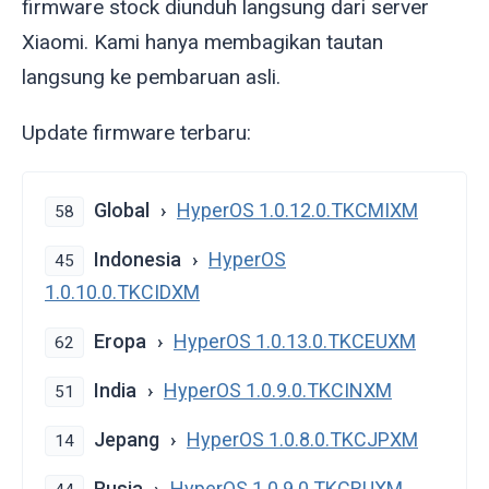
firmware stock diunduh langsung dari server
Xiaomi. Kami hanya membagikan tautan
langsung ke pembaruan asli.
Update firmware terbaru:
Global
HyperOS 1.0.12.0.TKCMIXM
58
Indonesia
HyperOS
45
1.0.10.0.TKCIDXM
Eropa
HyperOS 1.0.13.0.TKCEUXM
62
India
HyperOS 1.0.9.0.TKCINXM
51
Jepang
HyperOS 1.0.8.0.TKCJPXM
14
Rusia
HyperOS 1.0.9.0.TKCRUXM