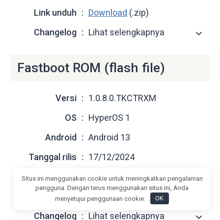
Link unduh
Download
(.zip)
Changelog
Lihat selengkapnya
Fastboot ROM (flash file)
Versi
1.0.8.0.TKCTRXM
OS
HyperOS 1
Android
Android 13
Tanggal rilis
17/12/2024
Ukuran file
5,58 GB
Situs ini menggunakan cookie untuk meningkatkan pengalaman
pengguna. Dengan terus menggunakan situs ini, Anda
Link unduh
Download
(.tgz)
menyetujui penggunaan cookie.
OK
Changelog
Lihat selengkapnya