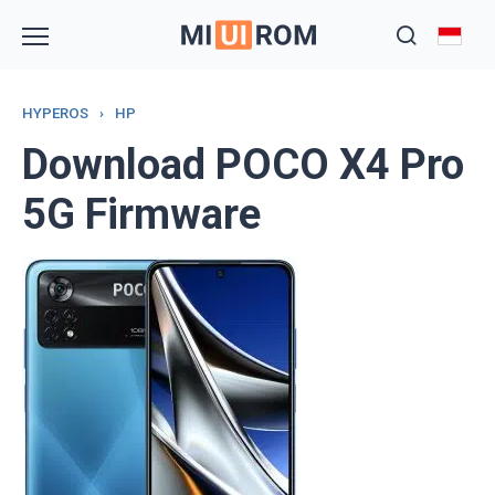
Skip
to
content
HYPEROS
›
HP
Download POCO X4 Pro
5G Firmware