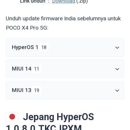
Link unduh
Download
(.zip)
Unduh update firmware India sebelumnya untuk
POCO X4 Pro 5G:
HyperOS 1
18
MIUI 14
11
MIUI 13
19
Jepang HyperOS
1.0.8.0.TKCJPXM