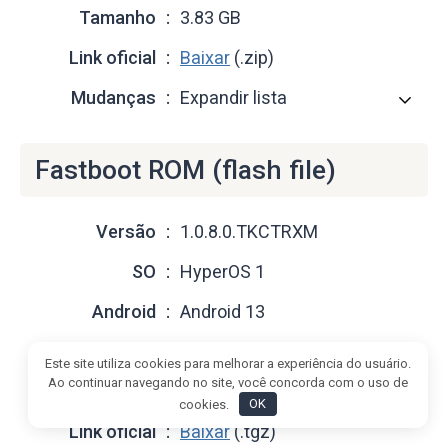
Tamanho
3.83 GB
Link oficial
Baixar
(.zip)
Mudanças
Expandir lista
Fastboot ROM (flash file)
Versão
1.0.8.0.TKCTRXM
SO
HyperOS 1
Android
Android 13
Lançamento
2024-12-17
Este site utiliza cookies para melhorar a experiência do usuário.
Ao continuar navegando no site, você concorda com o uso de
Tamanho
5.58 GB
cookies.
OK
Link oficial
Baixar
(.tgz)