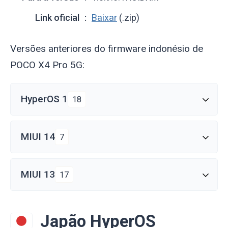
Link oficial
Baixar
(.zip)
Versões anteriores do firmware indonésio de
POCO X4 Pro 5G:
HyperOS 1
18
MIUI 14
7
MIUI 13
17
Japão HyperOS