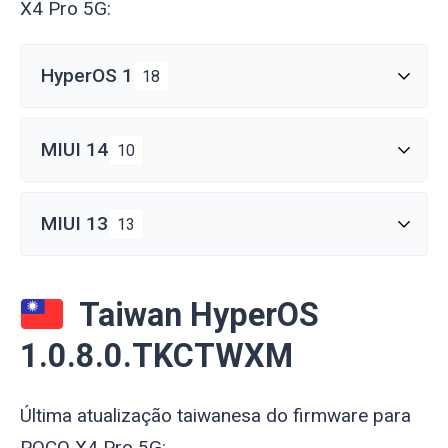
X4 Pro 5G:
HyperOS 1
18
MIUI 14
10
MIUI 13
13
Taiwan HyperOS
1.0.8.0.TKCTWXM
Última atualização taiwanesa do firmware para
POCO X4 Pro 5G: