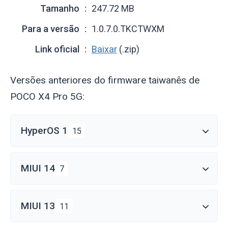
Tamanho
247.72 MB
Para a versão
1.0.7.0.TKCTWXM
Link oficial
Baixar
(.zip)
Versões anteriores do firmware taiwanês de
POCO X4 Pro 5G:
HyperOS 1
15
MIUI 14
7
MIUI 13
11