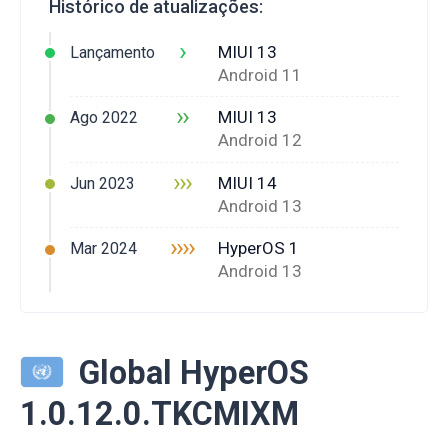
Histórico de atualizações:
›
MIUI 13
Lançamento
Android 11
››
MIUI 13
Ago 2022
Android 12
›››
MIUI 14
Jun 2023
Android 13
››››
HyperOS 1
Mar 2024
Android 13
Global HyperOS
1.0.12.0.TKCMIXM