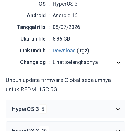
OS
HyperOS 3
Android
Android 16
Tanggal rilis
08/07/2026
Ukuran file
8,86 GB
Link unduh
Download
(.tgz)
Changelog
Lihat selengkapnya
Unduh update firmware Global sebelumnya
untuk REDMI 15C 5G:
HyperOS 3
6
HyperOS 2
10