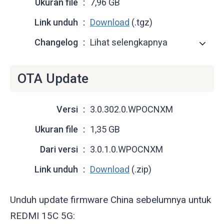
Ukuran file
7,96 GB
Link unduh
Download
(.tgz)
Changelog
Lihat selengkapnya
OTA Update
Versi
3.0.302.0.WPOCNXM
Ukuran file
1,35 GB
Dari versi
3.0.1.0.WPOCNXM
Link unduh
Download
(.zip)
Unduh update firmware China sebelumnya untuk
REDMI 15C 5G: