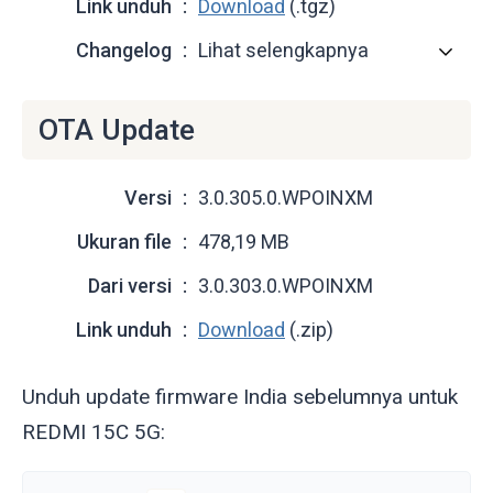
Link unduh
Download
(.tgz)
Changelog
Lihat selengkapnya
OTA Update
Versi
3.0.305.0.WPOINXM
Ukuran file
478,19 MB
Dari versi
3.0.303.0.WPOINXM
Link unduh
Download
(.zip)
Unduh update firmware India sebelumnya untuk
REDMI 15C 5G: