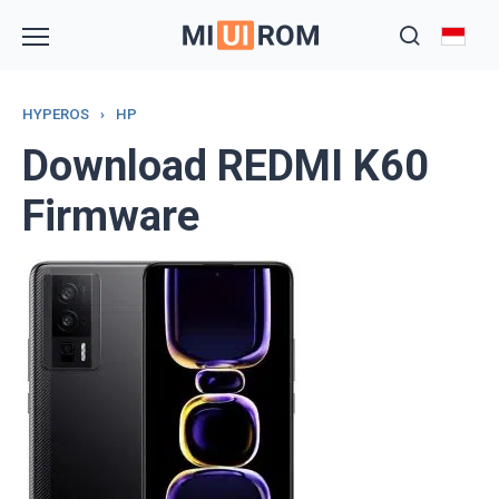
Skip
to
content
HYPEROS
›
HP
Download REDMI K60
Firmware