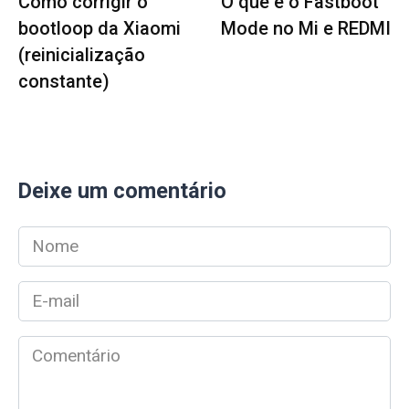
Como corrigir o
O que é o Fastboot
bootloop da Xiaomi
Mode no Mi e REDMI
(reinicialização
constante)
Deixe um comentário
Nome
*
E-
mail
*
Comentário