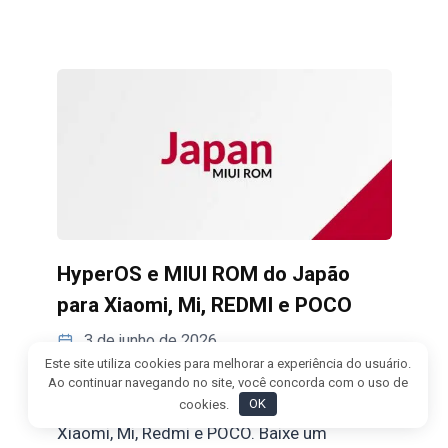
HyperOS e MIUI ROM do Japão
para Xiaomi, Mi, REDMI e POCO
3 de junho de 2026
Este site utiliza cookies para melhorar a experiência do usuário.
As atualizações estáveis mais recentes do
Ao continuar navegando no site, você concorda com o uso de
cookies.
OK
HyperOS e MIUI do Japão para celulares
Xiaomi, Mi, Redmi e POCO. Baixe um