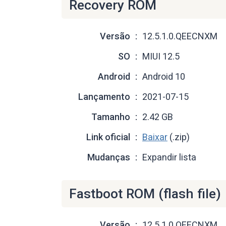
Recovery ROM
Versão
12.5.1.0.QEECNXM
SO
MIUI 12.5
Android
Android 10
Lançamento
2021-07-15
Tamanho
2.42 GB
Link oficial
Baixar
(.zip)
Mudanças
Expandir lista
Fastboot ROM (flash file)
Versão
12.5.1.0.QEECNXM