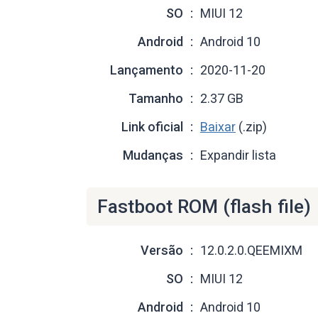
SO
MIUI 12
Android
Android 10
Lançamento
2020-11-20
Tamanho
2.37 GB
Link oficial
Baixar
(.zip)
Mudanças
Expandir lista
Fastboot ROM (flash file)
Versão
12.0.2.0.QEEMIXM
SO
MIUI 12
Android
Android 10