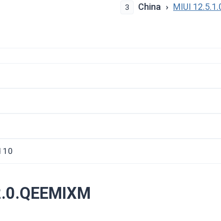
China
MIUI 12.5.
3
d 10
.2.0.QEEMIXM