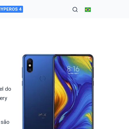
HYPEROS 4
el do
ery
 são