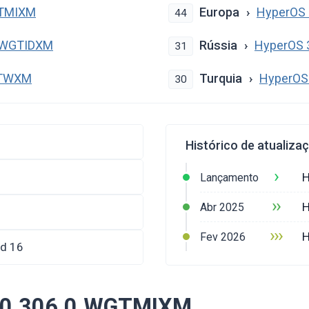
GTMIXM
Europa
HyperOS 
44
0.WGTIDXM
Rússia
HyperOS 
31
TTWXM
Turquia
HyperOS
30
Histórico de atualiza
›
H
Lançamento
››
H
Abr 2025
›››
H
Fev 2026
id 16
3.0.306.0.WGTMIXM