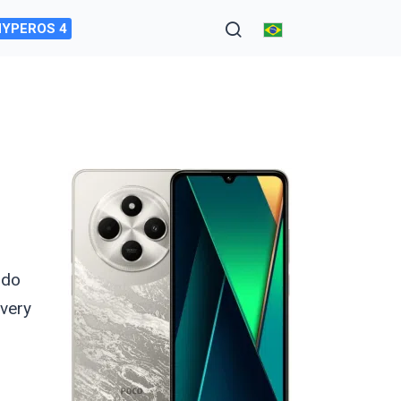
HYPEROS 4
 do
very