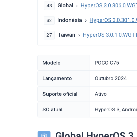
Global
HyperOS 3.0.306.0.W
43
Indonésia
HyperOS 3.0.301.
32
Taiwan
HyperOS 3.0.1.0.WG
27
Modelo
POCO C75
Lançamento
outubro 2024
Suporte oficial
Ativo
SO atual
HyperOS 3, Andro
Global HyperOS 