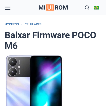
Skip
to
content
HYPEROS
›
CELULARES
Baixar Firmware POCO
M6