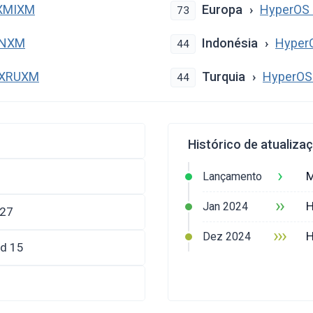
MXMIXM
Europa
HyperOS 
73
INXM
Indonésia
Hyper
44
MXRUXM
Turquia
HyperOS
44
Histórico de atualiza
›
M
Lançamento
››
H
Jan 2024
027
›››
H
Dez 2024
id 15