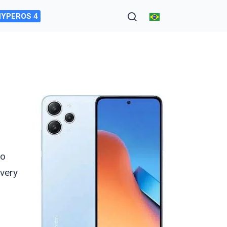
HYPEROS 4
do
very