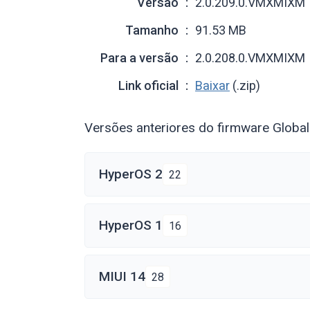
Versão
2.0.209.0.VMXMIXM
Tamanho
91.53 MB
Para a versão
2.0.208.0.VMXMIXM
Link oficial
Baixar
(.zip)
Versões anteriores do firmware Globa
HyperOS 2
22
HyperOS 1
16
MIUI 14
28