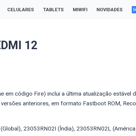
CELULARES
TABLETS
MIWIFI
NOVIDADES
EDMI 12
ome em código
Fire
) inclui a última atualização estável 
 versões anteriores, em formato Fastboot ROM, Reco
(Global), 23053RN02I (Índia), 23053RN02L (América