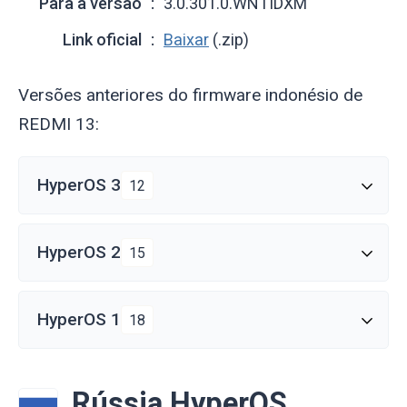
Para a versão
3.0.301.0.WNTIDXM
Link oficial
Baixar
(.zip)
Versões anteriores do firmware indonésio de
REDMI 13:
HyperOS 3
12
HyperOS 2
15
HyperOS 1
18
Rússia HyperOS