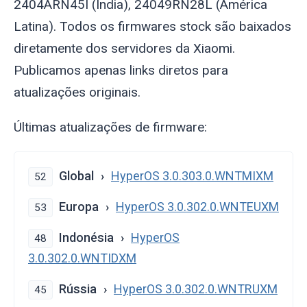
2404ARN45I (Índia), 24049RN28L (América
Latina). Todos os firmwares stock são baixados
diretamente dos servidores da Xiaomi.
Publicamos apenas links diretos para
atualizações originais.
Últimas atualizações de firmware:
Global
HyperOS 3.0.303.0.WNTMIXM
52
Europa
HyperOS 3.0.302.0.WNTEUXM
53
Indonésia
HyperOS
48
3.0.302.0.WNTIDXM
Rússia
HyperOS 3.0.302.0.WNTRUXM
45