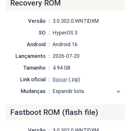
Recovery ROM
Versão
3.0.302.0.WNTIDXM
SO
HyperOS 3
Android
Android 16
Lançamento
2026-07-20
Tamanho
4.94 GB
Link oficial
Baixar
(.zip)
Mudanças
Expandir lista
Fastboot ROM (flash file)
Versão
3.0.302.0.WNTIDXM