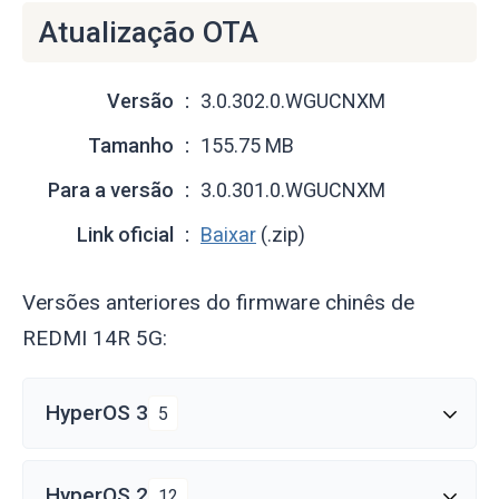
Atualização OTA
Versão
3.0.302.0.WGUCNXM
Tamanho
155.75 MB
Para a versão
3.0.301.0.WGUCNXM
Link oficial
Baixar
(.zip)
Versões anteriores do firmware chinês de
REDMI 14R 5G:
HyperOS 3
5
HyperOS 2
12