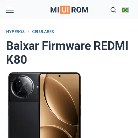
Skip
to
content
HYPEROS
›
CELULARES
Baixar Firmware REDMI
K80