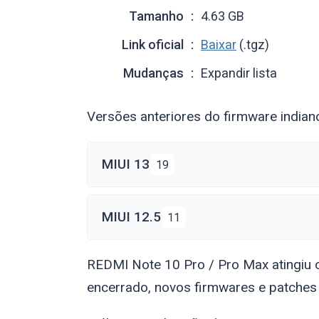
Tamanho
4.63 GB
Link oficial
Baixar
(.tgz)
Mudanças
Expandir lista
Versões anteriores do firmware india
MIUI 13
19
MIUI 12.5
11
REDMI Note 10 Pro / Pro Max atingiu o s
encerrado, novos firmwares e patches 