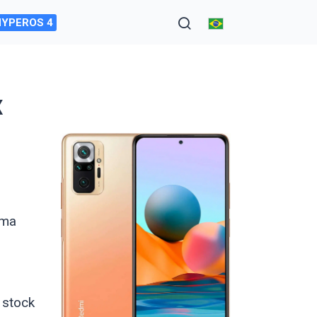
HYPEROS 4
x
tima
 stock