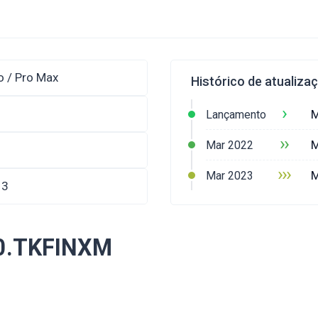
o / Pro Max
Histórico de atualiza
›
M
Lançamento
››
M
Mar 2022
›››
M
Mar 2023
13
1.0.TKFINXM