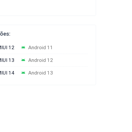
ções:
IUI 12
Android 11
IUI 13
Android 12
IUI 14
Android 13