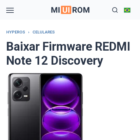
Skip
to
content
HYPEROS
›
CELULARES
Baixar Firmware REDMI
Note 12 Discovery