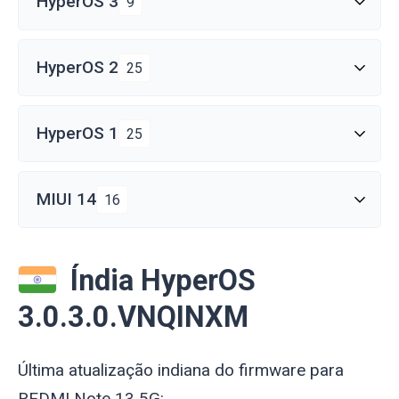
HyperOS 3
9
HyperOS 2
25
HyperOS 1
25
MIUI 14
16
Índia HyperOS
3.0.3.0.VNQINXM
Última atualização indiana do firmware para
REDMI Note 13 5G: