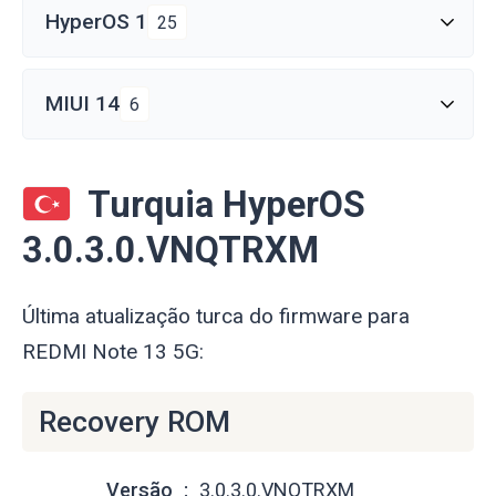
HyperOS 1
25
MIUI 14
6
Turquia HyperOS
3.0.3.0.VNQTRXM
Última atualização turca do firmware para
REDMI Note 13 5G:
Recovery ROM
Versão
3.0.3.0.VNQTRXM