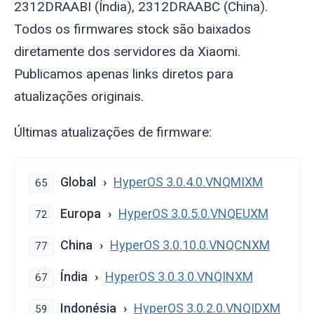
2312DRAABI (Índia), 2312DRAABC (China).
Todos os firmwares stock são baixados
diretamente dos servidores da Xiaomi.
Publicamos apenas links diretos para
atualizações originais.
Últimas atualizações de firmware:
Global
HyperOS 3.0.4.0.VNQMIXM
65
Europa
HyperOS 3.0.5.0.VNQEUXM
72
China
HyperOS 3.0.10.0.VNQCNXM
77
Índia
HyperOS 3.0.3.0.VNQINXM
67
Indonésia
HyperOS 3.0.2.0.VNQIDXM
59