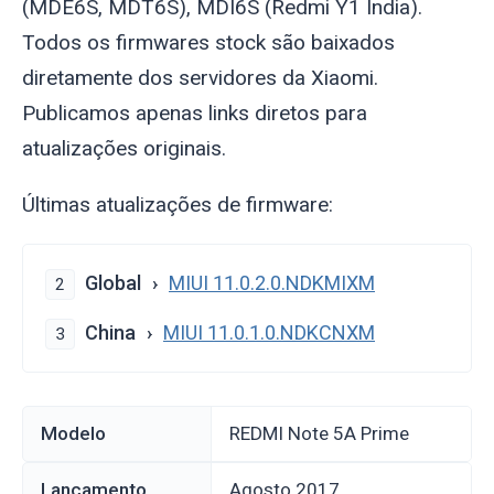
(MDE6S, MDT6S), MDI6S (Redmi Y1 Índia).
Todos os firmwares stock são baixados
diretamente dos servidores da Xiaomi.
Publicamos apenas links diretos para
atualizações originais.
Últimas atualizações de firmware:
Global
MIUI 11.0.2.0.NDKMIXM
2
China
MIUI 11.0.1.0.NDKCNXM
3
Modelo
REDMI Note 5A Prime
Lançamento
agosto 2017