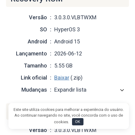
Versão
3.0.3.0.VLBTWXM
SO
HyperOS 3
Android
Android 15
Lançamento
2026-06-12
Tamanho
5.55 GB
Link oficial
Baixar
(.zip)
Mudanças
Expandir lista
Fastboot ROM (flash file)
Este site utiliza cookies para melhorar a experiência do usuário.
Ao continuar navegando no site, você concorda com o uso de
cookies.
OK
Versão
3.0.3.0.VLBTWXM