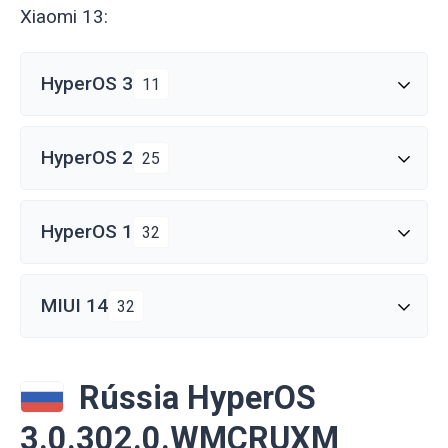
Xiaomi 13:
HyperOS 3
11
HyperOS 2
25
HyperOS 1
32
MIUI 14
32
Rússia HyperOS
3.0.302.0.WMCRUXM