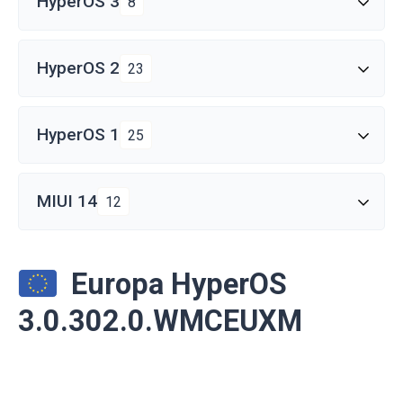
HyperOS 3
8
HyperOS 2
23
HyperOS 1
25
MIUI 14
12
Europa HyperOS
3.0.302.0.WMCEUXM