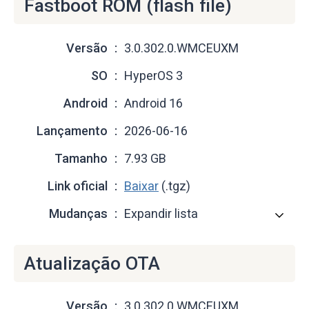
Fastboot ROM (flash file)
Versão
3.0.302.0.WMCEUXM
SO
HyperOS 3
Android
Android 16
Lançamento
2026-06-16
Tamanho
7.93 GB
Link oficial
Baixar
(.tgz)
Mudanças
Expandir lista
Atualização OTA
Versão
3.0.302.0.WMCEUXM