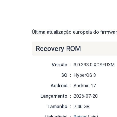
Última atualização europeia do firmwa
Recovery ROM
Versão
3.0.333.0.XOSEUXM
SO
HyperOS 3
Android
Android 17
Lançamento
2026-07-20
Tamanho
7.46 GB
Link oficial
Baixar
(.zip)