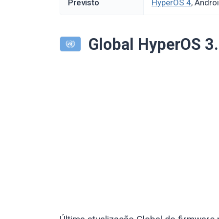
Previsto
HyperOS 4
, Andro
Global HyperOS 