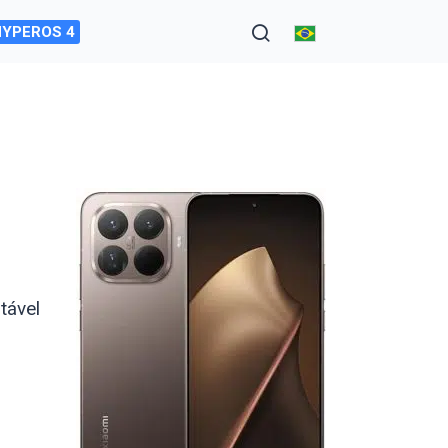
HYPEROS 4
stável