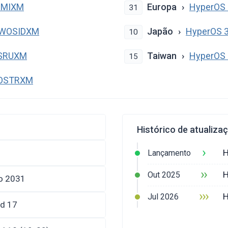
OSMIXM
Europa
HyperOS 
31
0.WOSIDXM
Japão
HyperOS 
10
OSRUXM
Taiwan
HyperOS
15
WOSTRXM
Histórico de atualiza
›
H
Lançamento
››
H
Out 2025
ro 2031
›››
H
Jul 2026
id 17