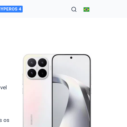
HYPEROS 4
ável
s os