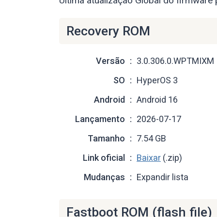
Última atualização Global do firmware
Recovery ROM
Versão
3.0.306.0.WPTMIXM
SO
HyperOS 3
Android
Android 16
Lançamento
2026-07-17
Tamanho
7.54 GB
Link oficial
Baixar
(.zip)
Mudanças
Expandir lista
Fastboot ROM (flash file)