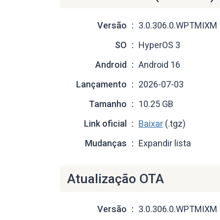
Versão
3.0.306.0.WPTMIXM
SO
HyperOS 3
Android
Android 16
Lançamento
2026-07-03
Tamanho
10.25 GB
Link oficial
Baixar
(.tgz)
Mudanças
Expandir lista
Atualização OTA
Versão
3.0.306.0.WPTMIXM