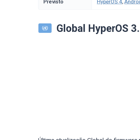
Previsto
HyperOS 4
,
Andro
Global HyperOS 