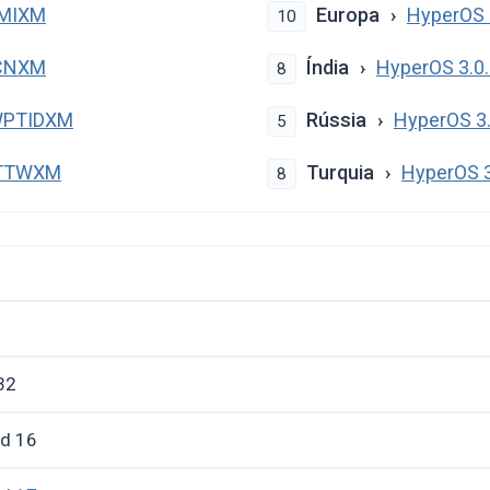
TMIXM
Europa
HyperOS 
10
TCNXM
Índia
HyperOS 3.0
8
.WPTIDXM
Rússia
HyperOS 3
5
PTTWXM
Turquia
HyperOS 
8
32
id 16