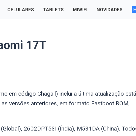
CELULARES
TABLETS
MIWIFI
NOVIDADES
iaomi 17T
nome em código
Chagall
) inclui a última atualização est
 as versões anteriores, em formato Fastboot ROM,
(Global), 2602DPT53I (Índia), M531DA (China). Todo