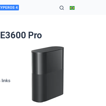
HYPEROS 4
BE3600 Pro
links